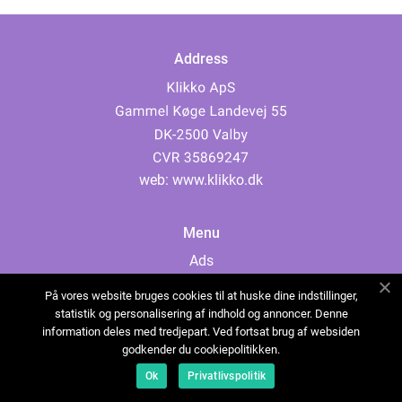
Address
web:
www.klikko.dk
Menu
Ads
About Us
På vores website bruges cookies til at huske dine indstillinger,
Cookies
statistik og personalisering af indhold og annoncer. Denne
information deles med tredjepart. Ved fortsat brug af websiden
Contact
godkender du cookiepolitikken.
Sitemap
Ok
Privatlivspolitik