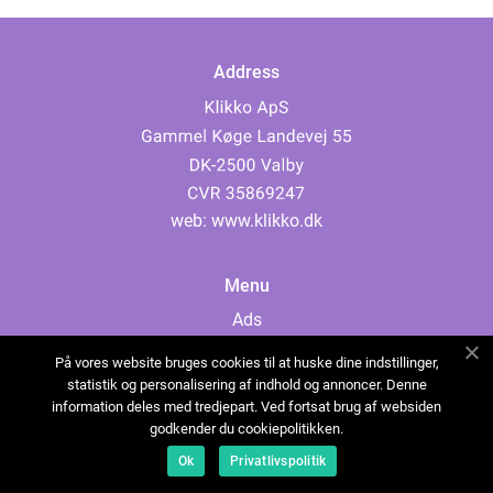
Address
web:
www.klikko.dk
Menu
Ads
About Us
På vores website bruges cookies til at huske dine indstillinger,
Cookies
statistik og personalisering af indhold og annoncer. Denne
information deles med tredjepart. Ved fortsat brug af websiden
Contact
godkender du cookiepolitikken.
Sitemap
Ok
Privatlivspolitik