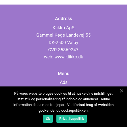
Address
web:
www.klikko.dk
Menu
Ads
About Us
På vores website bruges cookies til at huske dine indstillinger,
Cookies
statistik og personalisering af indhold og annoncer. Denne
information deles med tredjepart. Ved fortsat brug af websiden
Contact
godkender du cookiepolitikken.
Sitemap
Ok
Privatlivspolitik