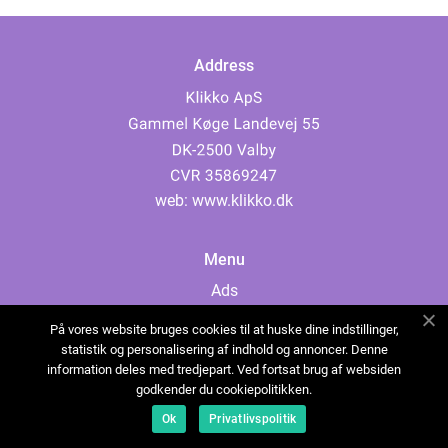
Address
web:
www.klikko.dk
Menu
Ads
About Us
På vores website bruges cookies til at huske dine indstillinger,
Cookies
statistik og personalisering af indhold og annoncer. Denne
information deles med tredjepart. Ved fortsat brug af websiden
Contact
godkender du cookiepolitikken.
Sitemap
Ok
Privatlivspolitik