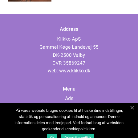
Address
web:
www.klikko.dk
Menu
Ads
About Us
På vores website bruges cookies til at huske dine indstillinger,
Cookies
statistik og personalisering af indhold og annoncer. Denne
information deles med tredjepart. Ved fortsat brug af websiden
Contact
godkender du cookiepolitikken.
Sitemap