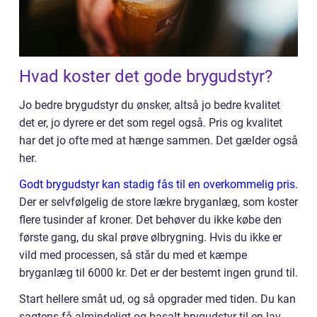
Hvad koster det gode brygudstyr?
Jo bedre brygudstyr du ønsker, altså jo bedre kvalitet
det er, jo dyrere er det som regel også. Pris og kvalitet
har det jo ofte med at hænge sammen. Det gælder også
her.
Godt brygudstyr kan stadig fås til en overkommelig pris.
Der er selvfølgelig de store lækre bryganlæg, som koster
flere tusinder af kroner. Det behøver du ikke købe den
første gang, du skal prøve ølbrygning. Hvis du ikke er
vild med processen, så står du med et kæmpe
bryganlæg til 6000 kr. Det er der bestemt ingen grund til.
Start hellere småt ud, og så opgrader med tiden. Du kan
sagtens få almindeligt og basalt brygudstyr til en lav