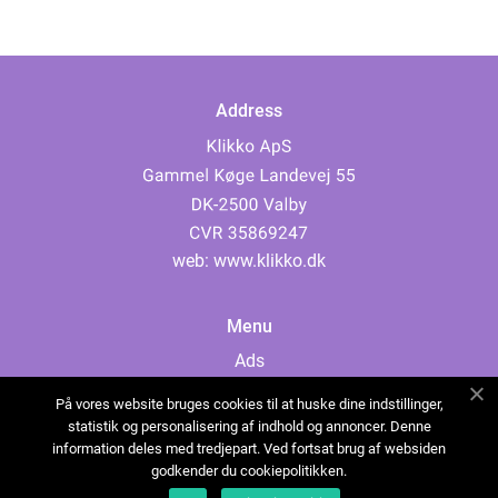
Address
web:
www.klikko.dk
Menu
Ads
About Us
På vores website bruges cookies til at huske dine indstillinger,
Cookies
statistik og personalisering af indhold og annoncer. Denne
information deles med tredjepart. Ved fortsat brug af websiden
Contact
godkender du cookiepolitikken.
Sitemap