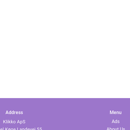
Address
Menu
Ads
About Us