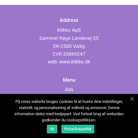
Address
web:
www.klikko.dk
Menu
Ads
About Us
På vores website bruges cookies til at huske dine indstillinger,
Cookies
statistik og personalisering af indhold og annoncer. Denne
information deles med tredjepart. Ved fortsat brug af websiden
Contact
godkender du cookiepolitikken.
Sitemap
Ok
Privatlivspolitik