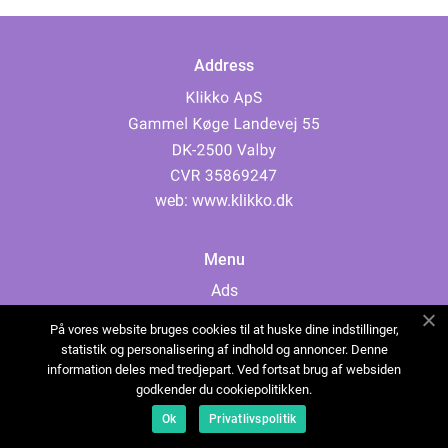
Address
web:
www.klikko.dk
Menu
Ads
About Us
På vores website bruges cookies til at huske dine indstillinger,
Cookies
statistik og personalisering af indhold og annoncer. Denne
information deles med tredjepart. Ved fortsat brug af websiden
Contact
godkender du cookiepolitikken.
Sitemap
Ok
Privatlivspolitik