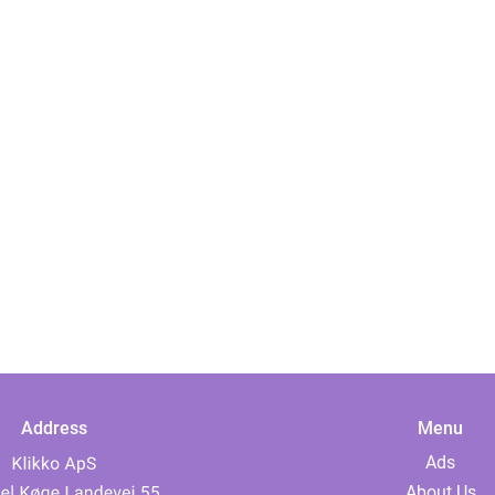
Address
Menu
Ads
About Us