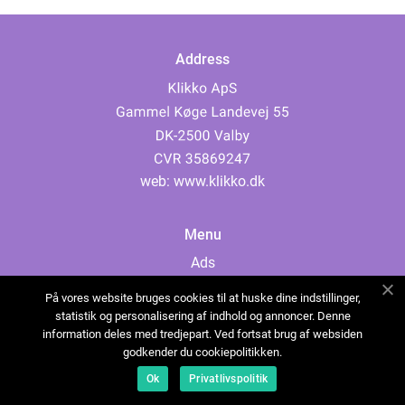
Address
web:
www.klikko.dk
Menu
Ads
About Us
På vores website bruges cookies til at huske dine indstillinger,
Cookies
statistik og personalisering af indhold og annoncer. Denne
information deles med tredjepart. Ved fortsat brug af websiden
Contact
godkender du cookiepolitikken.
Sitemap
Ok
Privatlivspolitik