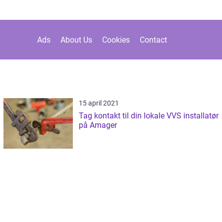
Ads
About Us
Cookies
Contact
15 april 2021
Tag kontakt til din lokale VVS installatør
på Amager