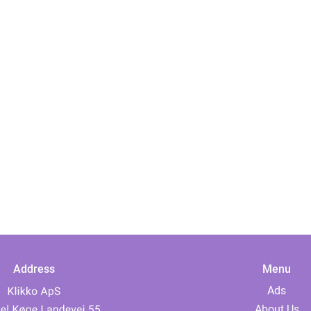
Address
Menu
Ads
About Us