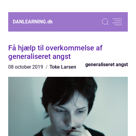
DANLEARNING.
dk
Få hjælp til overkommelse af
generaliseret angst
generaliseret angst
08 october 2019
Toke Larsen