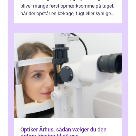
bliver mange først opmærksomme på taget,
når der opstår en lækage, fugt eller synlige
skader. I Århus ser taget hård bela...
Optiker Århus: sådan vælger du den
rigtige løsning til dit syn