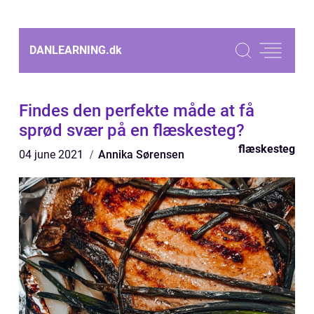
DANLEARNING.
dk
Findes den perfekte måde at få
sprød svær på en flæskesteg?
flæskesteg
04 june 2021
Annika Sørensen