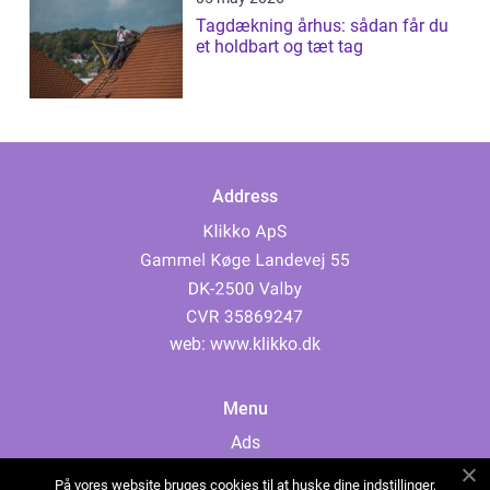
Tagdækning århus: sådan får du
et holdbart og tæt tag
Address
web:
www.klikko.dk
Menu
Ads
About Us
På vores website bruges cookies til at huske dine indstillinger,