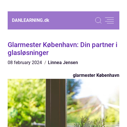
DANLEARNING.
dk
Glarmester København: Din partner i
glasløsninger
08 february 2024
Linnea Jensen
glarmester København