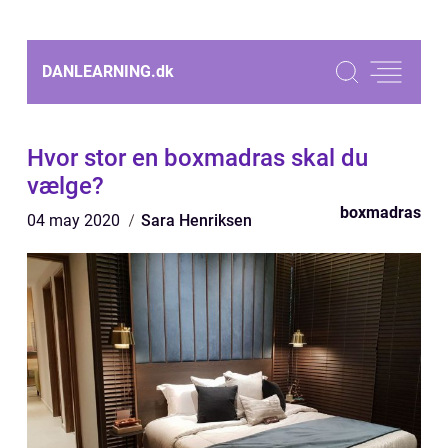
DANLEARNING.
dk
Hvor stor en boxmadras skal du
vælge?
boxmadras
04 may 2020
Sara Henriksen