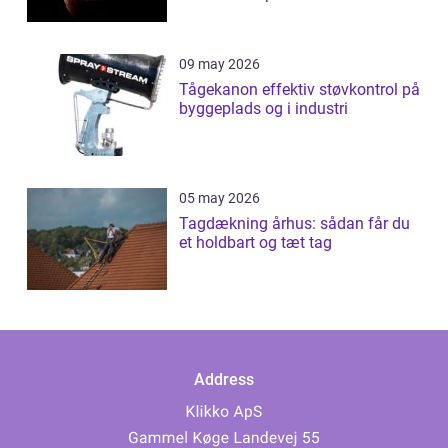
09 may 2026
Tågekanon effektiv støvkontrol på
byggeplads og i industri
05 may 2026
Tagdækning århus: sådan får du
et holdbart og tæt tag
Address