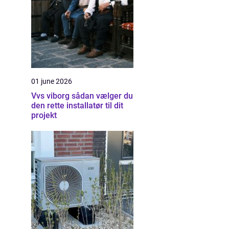
01 june 2026
Vvs viborg sådan vælger du
den rette installatør til dit
projekt