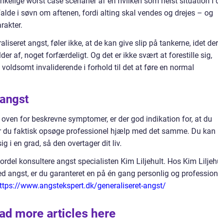
ænkelige worst case scenarier af en hvilken som helst situation i d
falde i søvn om aftenen, fordi alting skal vendes og drejes – og
rakter.
seret angst, føler ikke, at de kan give slip på tankerne, idet der
der af, noget forfærdeligt. Og det er ikke svært at forestille sig,
 voldsomt invaliderende i forhold til det at føre en normal
 angst
oven for beskrevne symptomer, er der god indikation for, at du
bør du faktisk opsøge professionel hjælp med det samme. Du kan
ig i en grad, så den overtager dit liv.
rdel konsultere angst specialisten Kim Liljehult. Hos Kim Liljehu
d angst, er du garanteret en på én gang personlig og profession
ttps://www.angstekspert.dk/generaliseret-angst/
ad more articles here