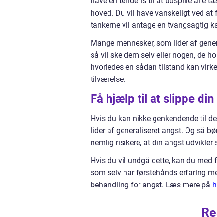
have en tendens til at udspille alle t
hoved. Du vil have vanskeligt ved at 
tankerne vil antage en tvangsagtig ka
Mange mennesker, som lider af generali
så vil ske dem selv eller nogen, de hol
hvorledes en sådan tilstand kan virke
tilværelse.
Få hjælp til at slippe din
Hvis du kan nikke genkendende til de 
lider af generaliseret angst. Og så 
nemlig risikere, at din angst udvikler s
Hvis du vil undgå dette, kan du med fo
som selv har førstehånds erfaring me
behandling for angst. Læs mere på
h
Re