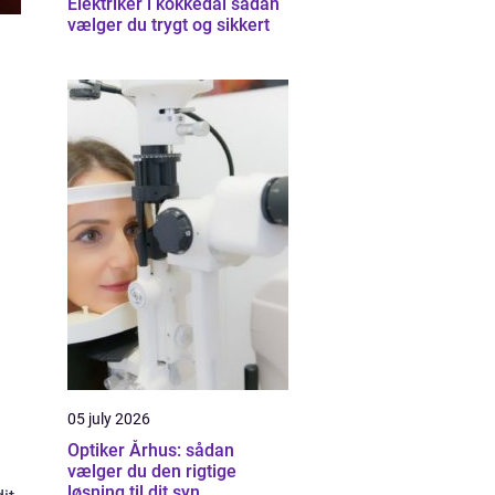
Elektriker i kokkedal sådan
vælger du trygt og sikkert
05 july 2026
Optiker Århus: sådan
vælger du den rigtige
løsning til dit syn