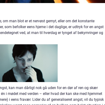
 om man blot er et nervøst gemyt, eller om det konstante
 som befolker eens hjerne i det daglige, er udtryk for en angst
 kendetegnet ved, at man til hverdag er tynget af bekymringer og
angst, kan man dårligt nok gå uden for en dør af ren og skær
de én i mødet med verden – eller hvad der kan ske med hjemmet
re) i eens fravær. Lider du af generaliseret angst, vil du typisk