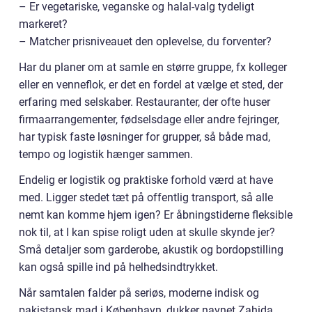
– Er vegetariske, veganske og halal-valg tydeligt
markeret?
– Matcher prisniveauet den oplevelse, du forventer?
Har du planer om at samle en større gruppe, fx kolleger
eller en venneflok, er det en fordel at vælge et sted, der
erfaring med selskaber. Restauranter, der ofte huser
firmaarrangementer, fødselsdage eller andre fejringer,
har typisk faste løsninger for grupper, så både mad,
tempo og logistik hænger sammen.
Endelig er logistik og praktiske forhold værd at have
med. Ligger stedet tæt på offentlig transport, så alle
nemt kan komme hjem igen? Er åbningstiderne fleksible
nok til, at I kan spise roligt uden at skulle skynde jer?
Små detaljer som garderobe, akustik og bordopstilling
kan også spille ind på helhedsindtrykket.
Når samtalen falder på seriøs, moderne indisk og
pakistansk mad i København, dukker navnet Zahida