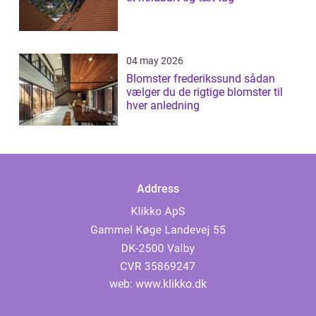
04 may 2026
Blomster frederikssund sådan
vælger du de rigtige blomster til
hver anledning
Address
web:
www.klikko.dk