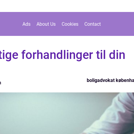
Ads
About Us
Cookies
Contact
ige forhandlinger til din
boligadvokat københ
n