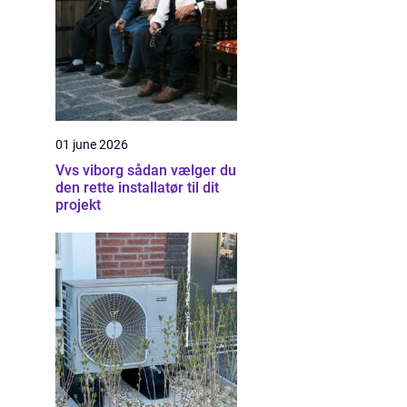
01 june 2026
Vvs viborg sådan vælger du
den rette installatør til dit
projekt