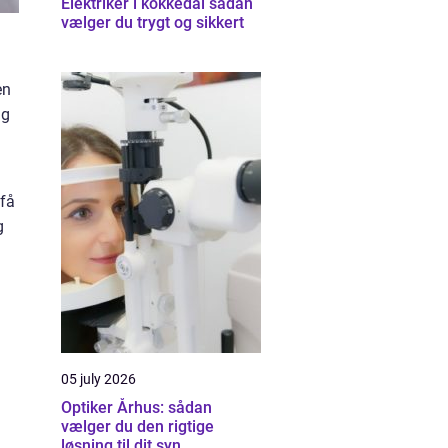
Elektriker i kokkedal sådan
vælger du trygt og sikkert
en
ng
 få
g
05 july 2026
Optiker Århus: sådan
vælger du den rigtige
løsning til dit syn