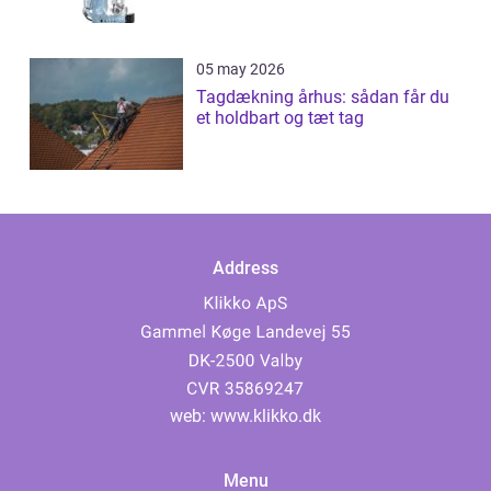
05 may 2026
Tagdækning århus: sådan får du
et holdbart og tæt tag
Address
web:
www.klikko.dk
Menu