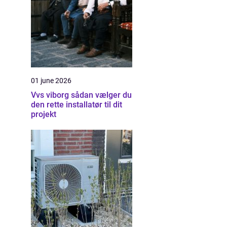
01 june 2026
Vvs viborg sådan vælger du
den rette installatør til dit
projekt