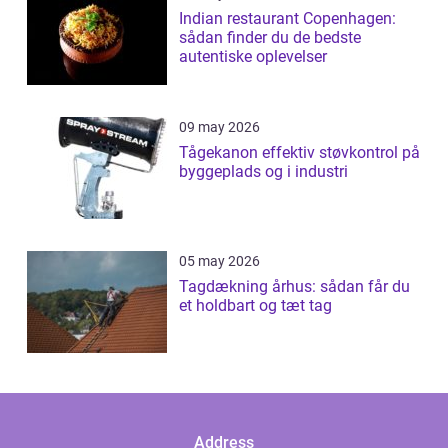
Indian restaurant Copenhagen:
sådan finder du de bedste
autentiske oplevelser
09 may 2026
Tågekanon effektiv støvkontrol på
byggeplads og i industri
05 may 2026
Tagdækning århus: sådan får du
et holdbart og tæt tag
Address