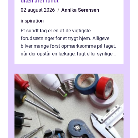
dræn året rundt
02 august 2026
Annika Sørensen
inspiration
Et sundt tag er en af de vigtigste
forudsætninger for et trygt hjem. Alligevel
bliver mange først opmærksomme på taget,
når der opstår en lækage, fugt eller synlige
skader. I Århus ser taget hård bela...