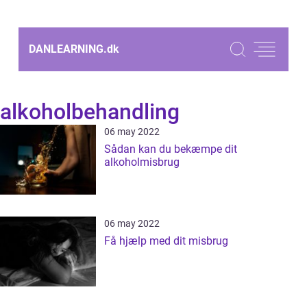
DANLEARNING.
dk
alkoholbehandling
06 may 2022
Sådan kan du bekæmpe dit
alkoholmisbrug
06 may 2022
Få hjælp med dit misbrug