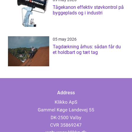
Tågekanon effektiv støvkontrol på
byggeplads og i industri
05 may 2026
Tagdækning århus: sådan får du
et holdbart og tæt tag
Address