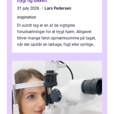
trygt og sikkert
31 july 2026
Lars Pedersen
inspiration
Et sundt tag er en af de vigtigste
forudsætninger for et trygt hjem. Alligevel
bliver mange først opmærksomme på taget,
når der opstår en lækage, fugt eller synlige
skader. I Århus ser taget hård bela...