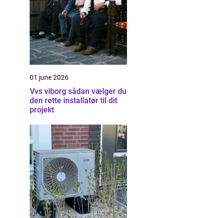
01 june 2026
Vvs viborg sådan vælger du
den rette installatør til dit
projekt