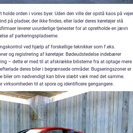
at holde orden i vores byer. Uden den ville der opstå kaos på veje
nd på pladser, der ikke findes, eller lader deres køretøjer stå
sfirmaer leverer uvurderlige tjenester for at opretholde en jævn
telse af parkeringspladserne.
ngskontrol ved hjælp af forskellige teknikker som f.eks.
ner og registrering af køretøjer. Bødeudstedelse indebærer
ing – dette er med til at afskrække bilisterne fra at optage mere
at efterlade deres biler i begrænsede områder. Bugseringszoner er
de biler om nødvendigt kan blive slæbt væk med det samme.
or virksomheden til at spore og identificere gengangere.