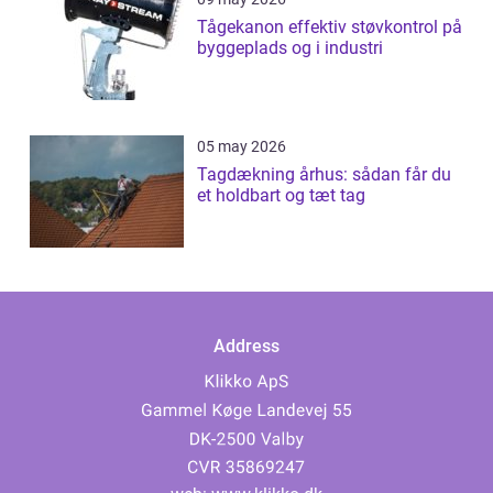
Tågekanon effektiv støvkontrol på
byggeplads og i industri
05 may 2026
Tagdækning århus: sådan får du
et holdbart og tæt tag
Address