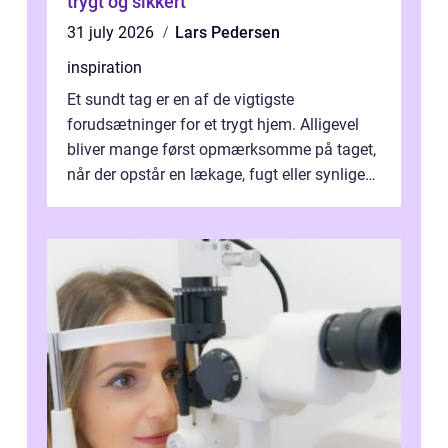
trygt og sikkert
31 july 2026
Lars Pedersen
inspiration
Et sundt tag er en af de vigtigste
forudsætninger for et trygt hjem. Alligevel
bliver mange først opmærksomme på taget,
når der opstår en lækage, fugt eller synlige
skader. I Århus ser taget hård bela...