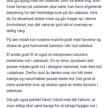
skal gå igang med din udestue. Som så enkle ting, som
hvad farven på udestuen skal være, kan have afgørende
betydning for det fremtidige look på din udestue. Hvis
du for eksempel elsker roser og går meget op i denne
blomsterart, kan det være en god idé at overveje en
rødlig væg.
På den måde kan roserne matche godt med farverne og
skabe en god harmonisk balance i din nye udestue.
Et andet godt fif er også at inkorporere naturens
materialer ind i udestuen. En ny Arne Jacobsen stol
passer måske godt ind i designer hjemmet, men ikke ind
i udestuen. Derfor skal du tænke over, om lidt mere
trælige og naturmøbler passer bedre ind. Det giver et
mere autentisk look og skaber også en bedre dynami i
udestuen.
Det går også perfekt hånd i hånd med det faktum, at
man aldrig skal være bange for at bringe hyggen ind i