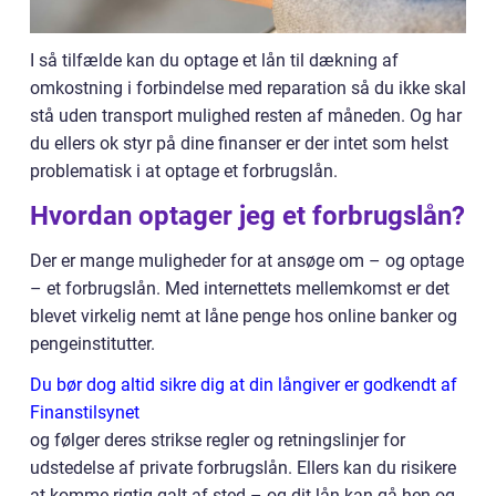
I så tilfælde kan du optage et lån til dækning af
omkostning i forbindelse med reparation så du ikke skal
stå uden transport mulighed resten af måneden. Og har
du ellers ok styr på dine finanser er der intet som helst
problematisk i at optage et forbrugslån.
Hvordan optager jeg et forbrugslån?
Der er mange muligheder for at ansøge om – og optage
– et forbrugslån. Med internettets mellemkomst er det
blevet virkelig nemt at låne penge hos online banker og
pengeinstitutter.
Du bør dog altid sikre dig at din långiver er godkendt af
Finanstilsynet
og følger deres strikse regler og retningslinjer for
udstedelse af private forbrugslån. Ellers kan du risikere
at komme rigtig galt af sted – og dit lån kan gå hen og