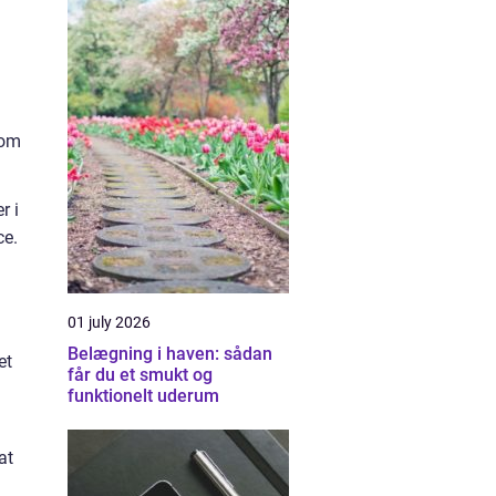
 om
r i
ce.
01 july 2026
Belægning i haven: sådan
et
får du et smukt og
funktionelt uderum
at