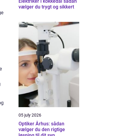
Elektriker i kokkedal sådan
vælger du trygt og sikkert
ge
e
g
og
05 july 2026
Optiker Århus: sådan
vælger du den rigtige
løsning til dit syn