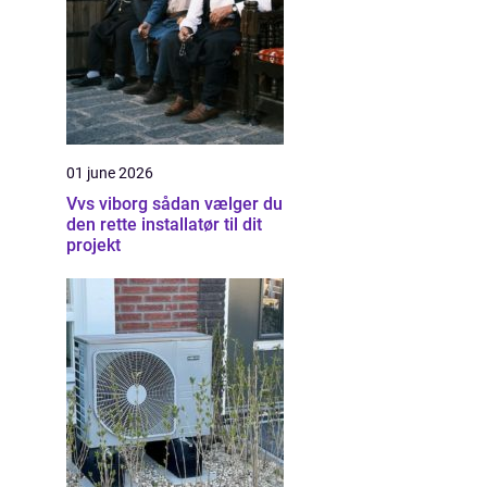
01 june 2026
Vvs viborg sådan vælger du
den rette installatør til dit
projekt