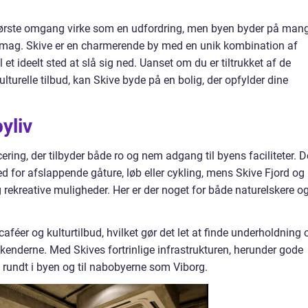
første omgang virke som en udfordring, men byen byder på man
smag. Skive er en charmerende by med en unik kombination af
l et ideelt sted at slå sig ned. Uanset om du er tiltrukket af de
lturelle tilbud, kan Skive byde på en bolig, der opfylder dine
yliv
cering, der tilbyder både ro og nem adgang til byens faciliteter. D
for afslappende gåture, løb eller cykling, mens Skive Fjord og
rekreative muligheder. Her er der noget for både naturelskere o
aféer og kulturtilbud, hvilket gør det let at finde underholdning 
kenderne. Med Skives fortrinlige infrastrukturen, herunder gode
rundt i byen og til nabobyerne som Viborg.