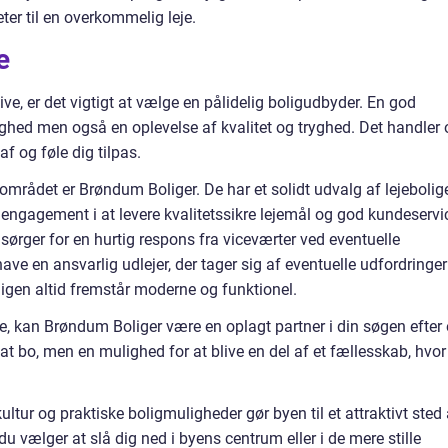
eter til en overkommelig leje.
e
Skive, er det vigtigt at vælge en pålidelig boligudbyder. En god
lighed men også en oplevelse af kvalitet og tryghed. Det handler
f og føle dig tilpas.
mrådet er Brøndum Boliger. De har et solidt udvalg af lejebolige
 engagement i at levere kvalitetssikre lejemål og god kundeservi
ørger for en hurtig respons fra viceværter ved eventuelle
have en ansvarlig udlejer, der tager sig af eventuelle udfordringer
gen altid fremstår moderne og funktionel.
kive, kan Brøndum Boliger være en oplagt partner i din søgen efter 
 at bo, men en mulighed for at blive en del af et fællesskab, hvor
ltur og praktiske boligmuligheder gør byen til et attraktivt sted 
u vælger at slå dig ned i byens centrum eller i de mere stille