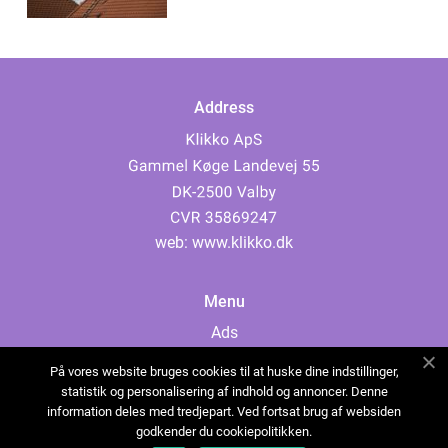
Address
web:
www.klikko.dk
Menu
Ads
About Us
På vores website bruges cookies til at huske dine indstillinger,
Cookies
statistik og personalisering af indhold og annoncer. Denne
information deles med tredjepart. Ved fortsat brug af websiden
Contact
godkender du cookiepolitikken.
Sitemap