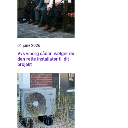
01 june 2026
Vvs viborg sådan vælger du
den rette installatør til dit
projekt