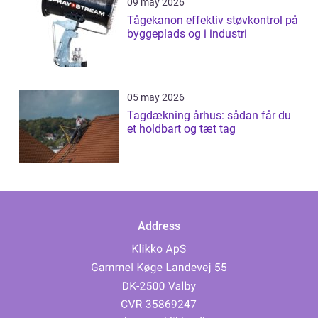
09 may 2026
Tågekanon effektiv støvkontrol på
byggeplads og i industri
05 may 2026
Tagdækning århus: sådan får du
et holdbart og tæt tag
Address