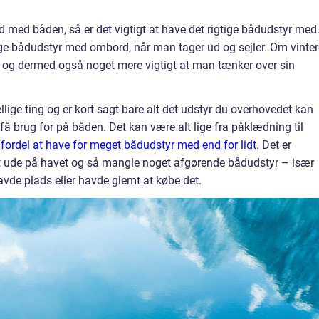
ud med båden, så er det vigtigt at have det rigtige bådudstyr med
ige bådudstyr med ombord, når man tager ud og sejler. Om vinte
le og dermed også noget mere vigtigt at man tænker over sin
ige ting og er kort sagt bare alt det udstyr du overhovedet kan
å brug for på båden. Det kan være alt lige fra påklædning til
n fordel at have for meget bådudstyr med end for lidt
. Det er
dt ude på havet og så mangle noget afgørende bådudstyr – især
havde plads eller havde glemt at købe det.