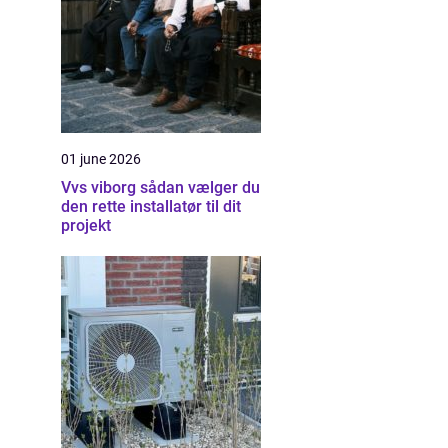
01 june 2026
Vvs viborg sådan vælger du
den rette installatør til dit
projekt