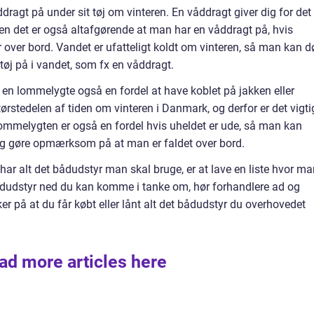
ddragt på under sit tøj om vinteren. En våddragt giver dig for det
men det er også altafgørende at man har en våddragt på, hvis
over bord. Vandet er ufatteligt koldt om vinteren, så man kan d
tøj på i vandet, som fx en våddragt.
g en lommelygte også en fordel at have koblet på jakken eller
ørstedelen af tiden om vinteren i Danmark, og derfor er det vigti
ommelygten er også en fordel hvis uheldet er ude, så man kan
og gøre opmærksom på at man er faldet over bord.
ar alt det bådudstyr man skal bruge, er at lave en liste hvor ma
 bådudstyr ned du kan komme i tanke om, hør forhandlere ad og
ker på at du får købt eller lånt alt det bådudstyr du overhovedet
ad more articles here