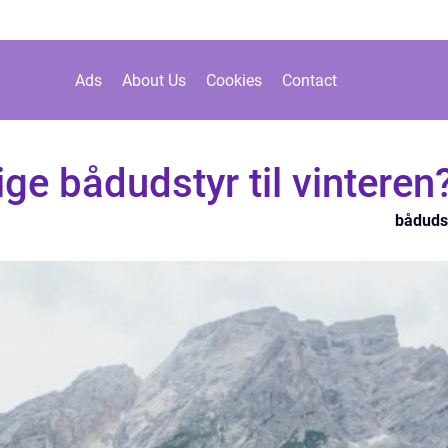
Ads
About Us
Cookies
Contact
ige bådudstyr til vinteren
båduds