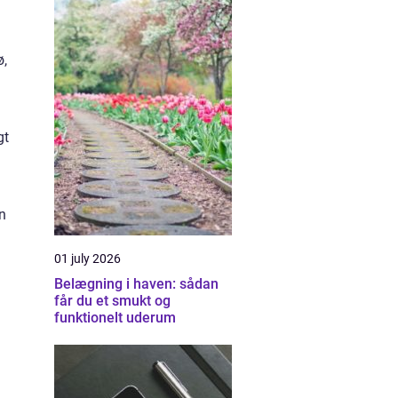
ø,
gt
n
01 july 2026
Belægning i haven: sådan
får du et smukt og
funktionelt uderum