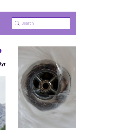
?
tyr