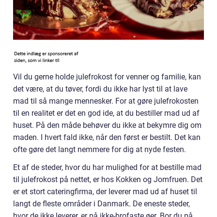
Vil du gerne holde julefrokost for venner og familie, kan
det være, at du tøver, fordi du ikke har lyst til at lave
mad til så mange mennesker. For at gøre julefrokosten
til en realitet er det en god ide, at du bestiller mad ud af
huset. På den måde behøver du ikke at bekymre dig om
maden. I hvert fald ikke, når den først er bestilt. Det kan
ofte gøre det langt nemmere for dig at nyde festen.
Et af de steder, hvor du har mulighed for at bestille mad
til julefrokost på nettet, er hos Kokken og Jomfruen. Det
er et stort cateringfirma, der leverer mad ud af huset til
langt de fleste områder i Danmark. De eneste steder,
hvor de ikke leverer, er på ikke-brofaste øer. Bor du på