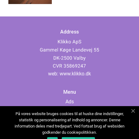
Address
web:
www.klikko.dk
Menu
Ads
About Us
På vores website bruges cookies til at huske dine indstillinger,
Cookies
statistik og personalisering af indhold og annoncer. Denne
information deles med tredjepart. Ved fortsat brug af websiden
Contact
godkender du cookiepolitikken.
Sitemap