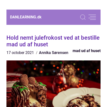
DANLEARNING.
dk
Hold nemt julefrokost ved at bestille
mad ud af huset
mad ud af huset
17 october 2021
Annika Sørensen