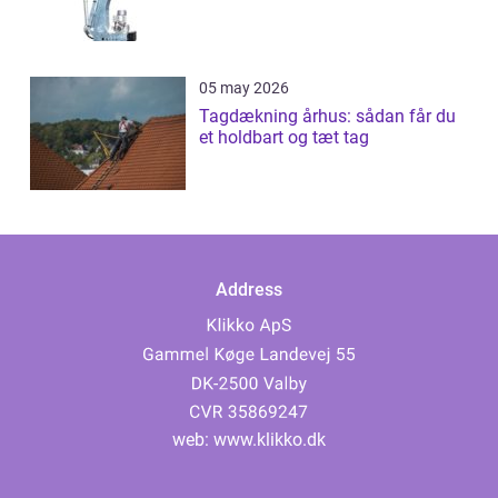
05 may 2026
Tagdækning århus: sådan får du
et holdbart og tæt tag
Address
web:
www.klikko.dk