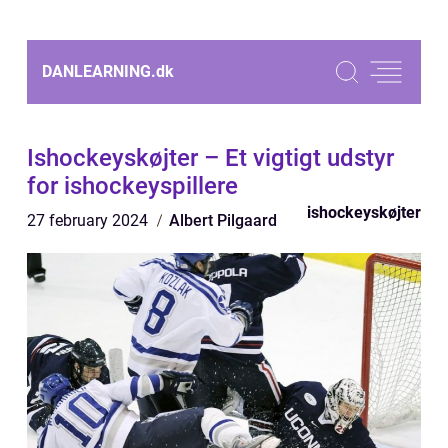
DANLEARNING.
dk
Ishockeyskøjter – Et vigtigt udstyr
for ishockeyspillere
ishockeyskøjter
27 february 2024
Albert Pilgaard