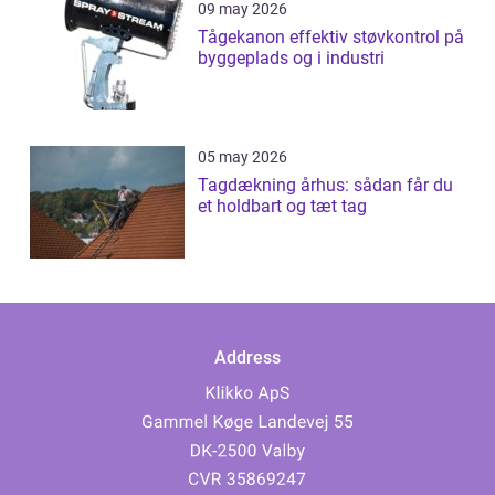
09 may 2026
Tågekanon effektiv støvkontrol på
byggeplads og i industri
05 may 2026
Tagdækning århus: sådan får du
et holdbart og tæt tag
Address