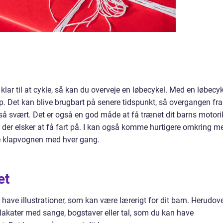
 klar til at cykle, så kan du overveje en løbecykel. Med en løbecy
p. Det kan blive brugbart på senere tidspunkt, så overgangen fra
r så svært. Det er også en god måde at få trænet dit barns motori
n, der elsker at få fart på. I kan også komme hurtigere omkring m
age klapvognen med hver gang.
et
have illustrationer, som kan være lærerigt for dit barn. Herudov
lakater med sange, bogstaver eller tal, som du kan have