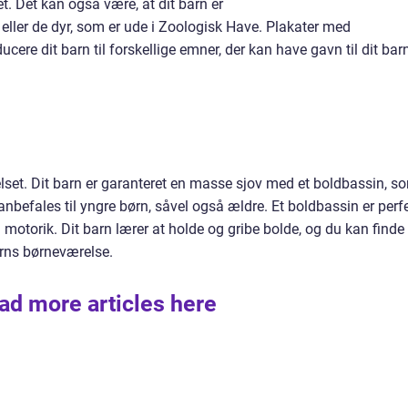
 Det kan også være, at dit barn er
eller de dyr, som er ude i Zoologisk Have. Plakater med
ucere dit barn til forskellige emner, der kan have gavn til dit bar
elset. Dit barn er garanteret en masse sjov med et boldbassin, s
nbefales til yngre børn, såvel også ældre. Et boldbassin er perf
og motorik. Dit barn lærer at holde og gribe bolde, og du kan finde
barns børneværelse.
ad more articles here