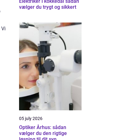
Elektriker i kokkedal sådan
vælger du trygt og sikkert
f
 Vi
05 july 2026
Optiker Århus: sådan
vælger du den rigtige
løsning til dit syn