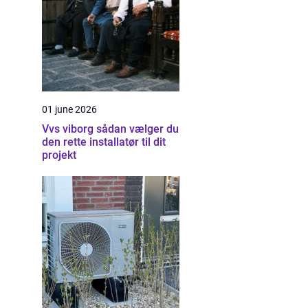
01 june 2026
Vvs viborg sådan vælger du
den rette installatør til dit
projekt