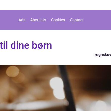
Ads
About Us
Cookies
Contact
til dine børn
regnsko