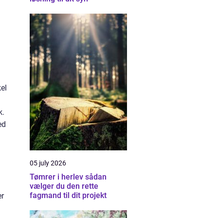
kel
k.
ed
05 july 2026
Tømrer i herlev sådan
vælger du den rette
fagmand til dit projekt
er