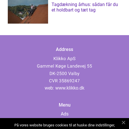
Tagdækning århus: sådan får du
et holdbart og tæt tag
Address
web:
www.klikko.dk
Menu
Ads
About Us
På vores website bruges cookies til at huske dine indstillinger,