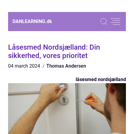
DANLEARNING.
dk
Låsesmed Nordsjælland: Din
sikkerhed, vores prioritet
04 march 2024
Thomas Andersen
låsesmed nordsjælland