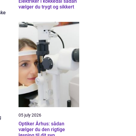
Elektriker i kokkedal sådan
vælger du trygt og sikkert
ske
05 july 2026
g
Optiker Århus: sådan
vælger du den rigtige
løsning til dit syn