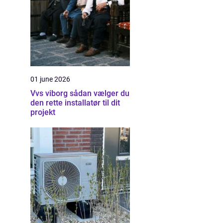
01 june 2026
Vvs viborg sådan vælger du
den rette installatør til dit
projekt