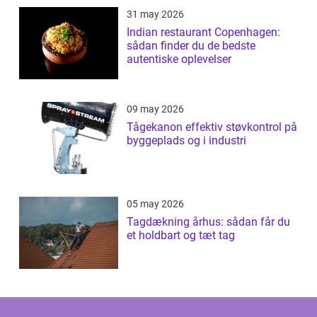
31 may 2026
Indian restaurant Copenhagen:
sådan finder du de bedste
autentiske oplevelser
09 may 2026
Tågekanon effektiv støvkontrol på
byggeplads og i industri
05 may 2026
Tagdækning århus: sådan får du
et holdbart og tæt tag