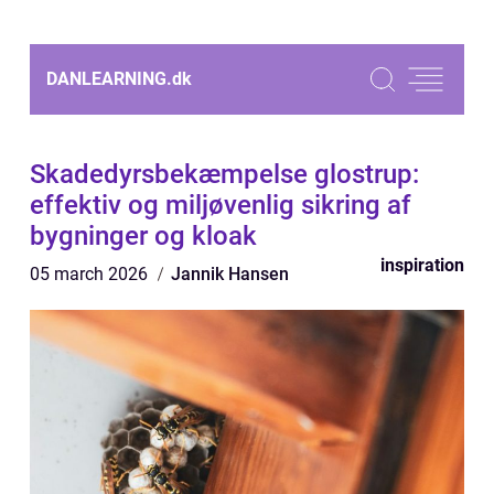
DANLEARNING.
dk
Skadedyrsbekæmpelse glostrup:
effektiv og miljøvenlig sikring af
bygninger og kloak
inspiration
05 march 2026
Jannik Hansen