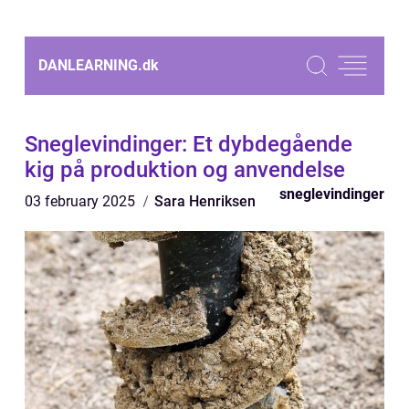
DANLEARNING.
dk
Sneglevindinger: Et dybdegående
kig på produktion og anvendelse
sneglevindinger
03 february 2025
Sara Henriksen