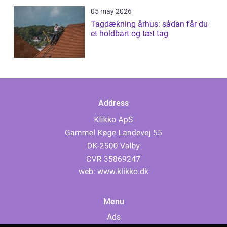
05 may 2026
Tagdækning århus: sådan får du
et holdbart og tæt tag
Address
web:
www.klikko.dk
Menu
Ads