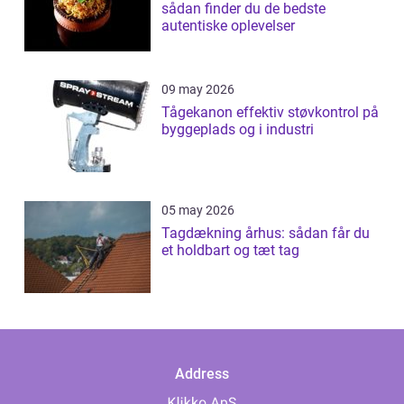
sådan finder du de bedste
autentiske oplevelser
09 may 2026
Tågekanon effektiv støvkontrol på
byggeplads og i industri
05 may 2026
Tagdækning århus: sådan får du
et holdbart og tæt tag
Address