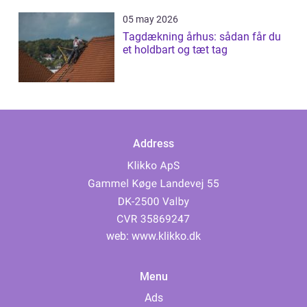
05 may 2026
Tagdækning århus: sådan får du
et holdbart og tæt tag
Address
web:
www.klikko.dk
Menu
Ads