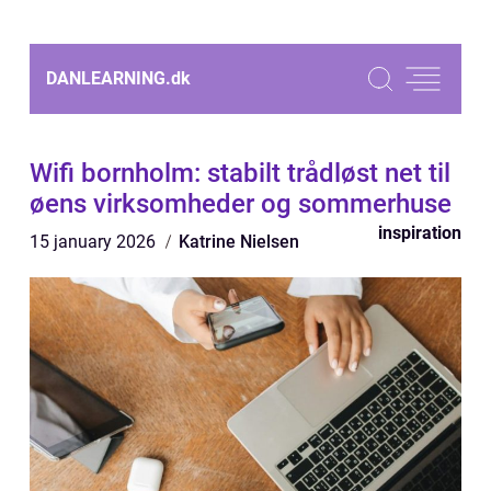
DANLEARNING.
dk
Wifi bornholm: stabilt trådløst net til
øens virksomheder og sommerhuse
inspiration
15 january 2026
Katrine Nielsen