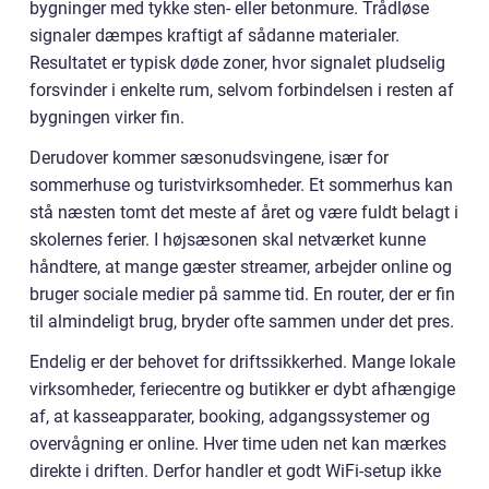
bygninger med tykke sten- eller betonmure. Trådløse
signaler dæmpes kraftigt af sådanne materialer.
Resultatet er typisk døde zoner, hvor signalet pludselig
forsvinder i enkelte rum, selvom forbindelsen i resten af
bygningen virker fin.
Derudover kommer sæsonudsvingene, især for
sommerhuse og turistvirksomheder. Et sommerhus kan
stå næsten tomt det meste af året og være fuldt belagt i
skolernes ferier. I højsæsonen skal netværket kunne
håndtere, at mange gæster streamer, arbejder online og
bruger sociale medier på samme tid. En router, der er fin
til almindeligt brug, bryder ofte sammen under det pres.
Endelig er der behovet for driftssikkerhed. Mange lokale
virksomheder, feriecentre og butikker er dybt afhængige
af, at kasseapparater, booking, adgangssystemer og
overvågning er online. Hver time uden net kan mærkes
direkte i driften. Derfor handler et godt WiFi-setup ikke