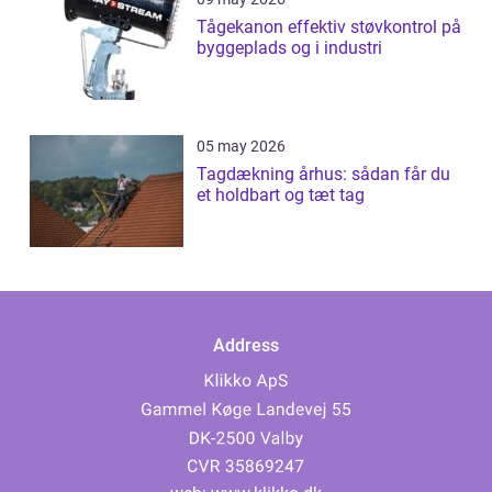
Tågekanon effektiv støvkontrol på
byggeplads og i industri
05 may 2026
Tagdækning århus: sådan får du
et holdbart og tæt tag
Address