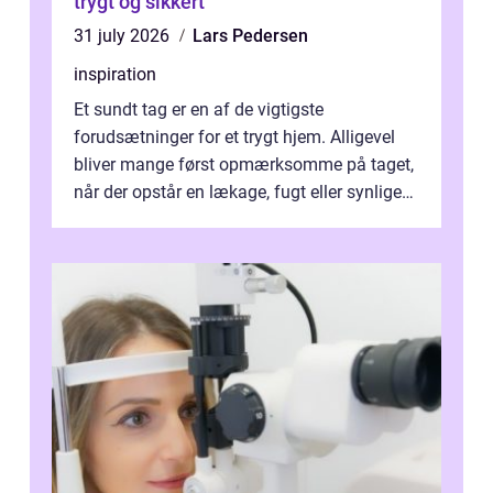
trygt og sikkert
31 july 2026
Lars Pedersen
inspiration
Et sundt tag er en af de vigtigste
forudsætninger for et trygt hjem. Alligevel
bliver mange først opmærksomme på taget,
når der opstår en lækage, fugt eller synlige
skader. I Århus ser taget hård bela...