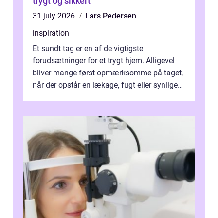
trygt og sikkert
31 july 2026
Lars Pedersen
inspiration
Et sundt tag er en af de vigtigste
forudsætninger for et trygt hjem. Alligevel
bliver mange først opmærksomme på taget,
når der opstår en lækage, fugt eller synlige
skader. I Århus ser taget hård bela...