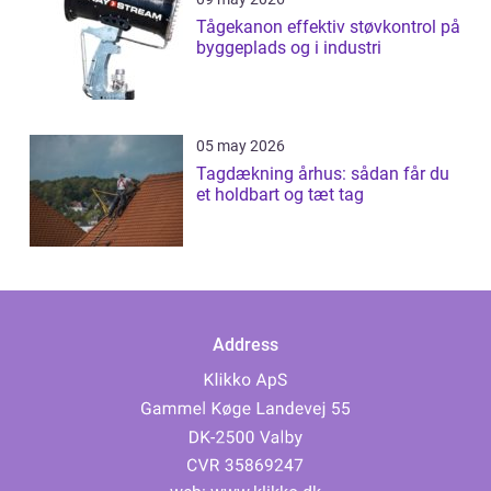
Tågekanon effektiv støvkontrol på
byggeplads og i industri
05 may 2026
Tagdækning århus: sådan får du
et holdbart og tæt tag
Address