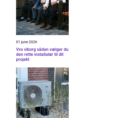
01 june 2026
Vvs viborg sådan vælger du
den rette installatør til dit
projekt