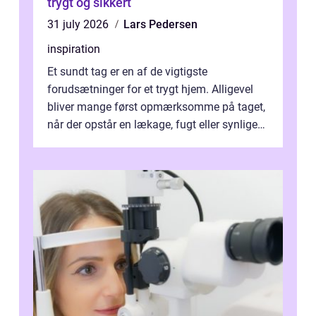
trygt og sikkert
31 july 2026
Lars Pedersen
inspiration
Et sundt tag er en af de vigtigste
forudsætninger for et trygt hjem. Alligevel
bliver mange først opmærksomme på taget,
når der opstår en lækage, fugt eller synlige
skader. I Århus ser taget hård bela...