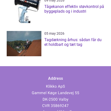
09 may 2026
Tågekanon effektiv støvkontrol på
byggeplads og i industri
05 may 2026
Tagdækning århus: sådan får du
et holdbart og tæt tag
Address