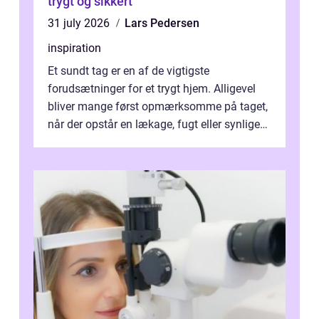
trygt og sikkert
31 july 2026
Lars Pedersen
inspiration
Et sundt tag er en af de vigtigste
forudsætninger for et trygt hjem. Alligevel
bliver mange først opmærksomme på taget,
når der opstår en lækage, fugt eller synlige
skader. I Århus ser taget hård bela...