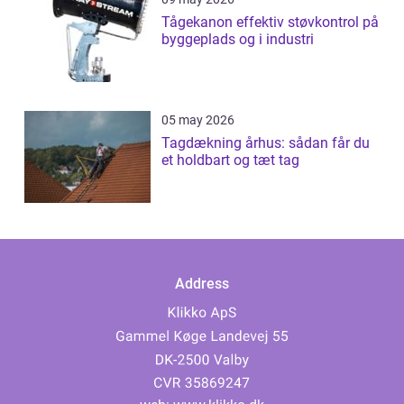
Tågekanon effektiv støvkontrol på
byggeplads og i industri
05 may 2026
Tagdækning århus: sådan får du
et holdbart og tæt tag
Address