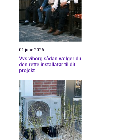
01 june 2026
Vvs viborg sådan vælger du
den rette installatør til dit
projekt