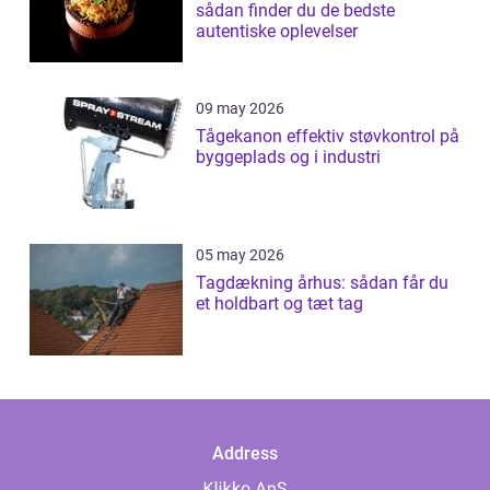
sådan finder du de bedste
autentiske oplevelser
09 may 2026
Tågekanon effektiv støvkontrol på
byggeplads og i industri
05 may 2026
Tagdækning århus: sådan får du
et holdbart og tæt tag
Address